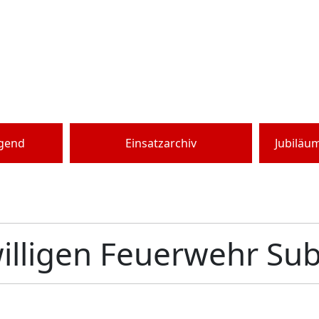
ugend
Einsatzarchiv
Jubiläu
willigen Feuerwehr Su